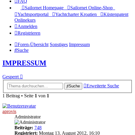
FAQ
Sailornet Homepage
Sailornet Online-Shop
Yachtsportportal
Yachtcharter Kroatien
Küstenpatent
Onlinekurs
Anmelden
Registrieren
Foren-Übersicht
Sonstiges
Impressum
Suche
IMPRESSUM
Gesperrt
Erweiterte Suche
Suche
1 Beitrag • Seite
1
von
1
aprovis
Administrator
Beiträge:
748
Registriert:
Montag 13. August 2012, 16:10