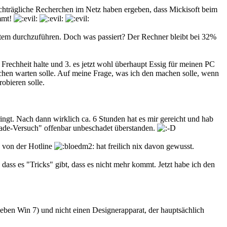
achträgliche Recherchen im Netz haben ergeben, dass Mickisoft beim
immt!
ystem durchzuführen. Doch was passiert? Der Rechner bleibt bei 32%
e Frechheit halte und 3. es jetzt wohl überhaupt Essig für meinen PC
isschen warten solle. Auf meine Frage, was ich den machen solle, wenn
obieren solle.
ngt. Nach dann wirklich ca. 6 Stunden hat es mir gereicht und hab
grade-Versuch" offenbar unbeschadet überstanden.
p von der Hotline
hat freilich nix davon gewusst.
ass es "Tricks" gibt, dass es nicht mehr kommt. Jetzt habe ich den
 eben Win 7) und nicht einen Designerapparat, der hauptsächlich