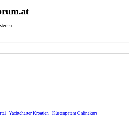
orum.at
sterten
rtal
Yachtcharter Kroatien
Küstenpatent Onlinekurs