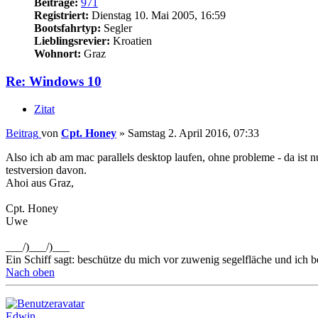
Beiträge:
971
Registriert:
Dienstag 10. Mai 2005, 16:59
Bootsfahrtyp:
Segler
Lieblingsrevier:
Kroatien
Wohnort:
Graz
Re: Windows 10
Zitat
Beitrag
von
Cpt. Honey
»
Samstag 2. April 2016, 07:33
Also ich ab am mac parallels desktop laufen, ohne probleme - da ist 
testversion davon.
Ahoi aus Graz,
Cpt. Honey
Uwe
___/)___/)___
Ein Schiff sagt: beschütze du mich vor zuwenig segelfläche und ich 
Nach oben
Edwin