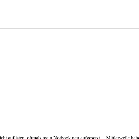
t auflisten, oftmals mein Notbook neu aufgesetzt.... Mittlerweile habe