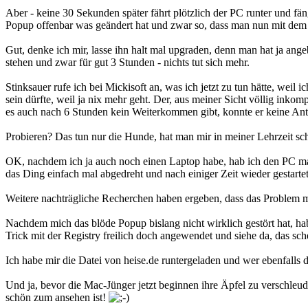
Aber - keine 30 Sekunden später fährt plötzlich der PC runter und f
Popup offenbar was geändert hat und zwar so, dass man nun mit dem
Gut, denke ich mir, lasse ihn halt mal upgraden, denn man hat ja an
stehen und zwar für gut 3 Stunden - nichts tut sich mehr.
Stinksauer rufe ich bei Mickisoft an, was ich jetzt zu tun hätte, weil
sein dürfte, weil ja nix mehr geht. Der, aus meiner Sicht völlig inko
es auch nach 6 Stunden kein Weiterkommen gibt, konnte er keine Antwo
Probieren? Das tun nur die Hunde, hat man mir in meiner Lehrzeit scho
OK, nachdem ich ja auch noch einen Laptop habe, hab ich den PC mal 
das Ding einfach mal abgedreht und nach einiger Zeit wieder gestart
Weitere nachträgliche Recherchen haben ergeben, dass das Problem m
Nachdem mich das blöde Popup bislang nicht wirklich gestört hat, hab
Trick mit der Registry freilich doch angewendet und siehe da, das sche
Ich habe mir die Datei von heise.de runtergeladen und wer ebenfalls d
Und ja, bevor die Mac-Jünger jetzt beginnen ihre Äpfel zu verschleuder
schön zum ansehen ist!