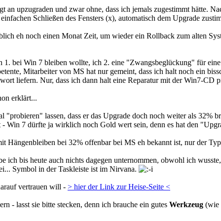
ängt an upzugraden und zwar ohne, dass ich jemals zugestimmt hätte. N
 einfachen Schließen des Fensters (x), automatisch dem Upgrade zust
geblich eh noch einen Monat Zeit, um wieder ein Rollback zum alten S
 ich 1. bei Win 7 bleiben wollte, ich 2. eine "Zwangsbeglückung" für ein
mpetente, Mitarbeiter von MS hat nur gemeint, dass ich halt noch ein b
rt liefern. Nur, dass ich dann halt eine Reparatur mit der Win7-CD pr
n erklärt...
"probieren" lassen, dass er das Upgrade doch noch weiter als 32% bri
et - Win 7 dürfte ja wirklich noch Gold wert sein, denn es hat den "Up
it Hängenbleiben bei 32% offenbar bei MS eh bekannt ist, nur der Ty
e ich bis heute auch nichts dagegen unternommen, obwohl ich wusste, d
i... Symbol in der Taskleiste ist im Nirvana.
arauf vertrauen will -
> hier der Link zur Heise-Seite <
n - lasst sie bitte stecken, denn ich brauche ein gutes
Werkzeug
(wie