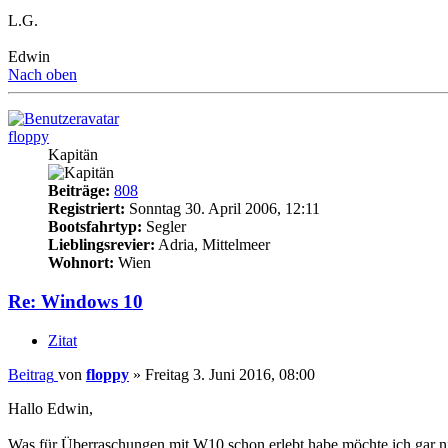
L.G.
Edwin
Nach oben
floppy
Kapitän
Beiträge:
808
Registriert:
Sonntag 30. April 2006, 12:11
Bootsfahrtyp:
Segler
Lieblingsrevier:
Adria, Mittelmeer
Wohnort:
Wien
Re: Windows 10
Zitat
Beitrag
von
floppy
»
Freitag 3. Juni 2016, 08:00
Hallo Edwin,
Was für Überraschungen mit W10 schon erlebt habe möchte ich gar nich