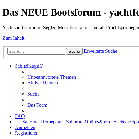
Das NEUE Bootsforum - yachtf
Yachtsportforum für Segler, Motorbootfahrer und alle Yachtsportbegei
Zum Inhalt
Erweiterte Suche
Suche
Schnellzugriff
Unbeantwortete Themen
Aktive Themen
Suche
Das Team
FAQ
Sailornet Homepage
Sailornet Online-Shop
Yachtsportpo
Anmelden
Registrieren