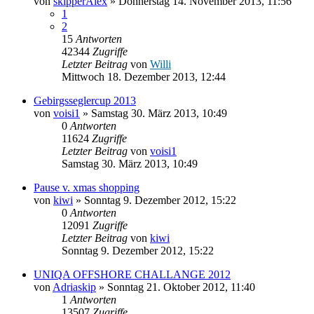
von
skipperAlex
» Donnerstag 14. November 2013, 11:56
1
2
15
Antworten
42344
Zugriffe
Letzter Beitrag
von
Willi
Mittwoch 18. Dezember 2013, 12:44
Gebirgsseglercup 2013
von
voisi1
» Samstag 30. März 2013, 10:49
0
Antworten
11624
Zugriffe
Letzter Beitrag
von
voisi1
Samstag 30. März 2013, 10:49
Pause v. xmas shopping
von
kiwi
» Sonntag 9. Dezember 2012, 15:22
0
Antworten
12091
Zugriffe
Letzter Beitrag
von
kiwi
Sonntag 9. Dezember 2012, 15:22
UNIQA OFFSHORE CHALLANGE 2012
von
Adriaskip
» Sonntag 21. Oktober 2012, 11:40
1
Antworten
13507
Zugriffe