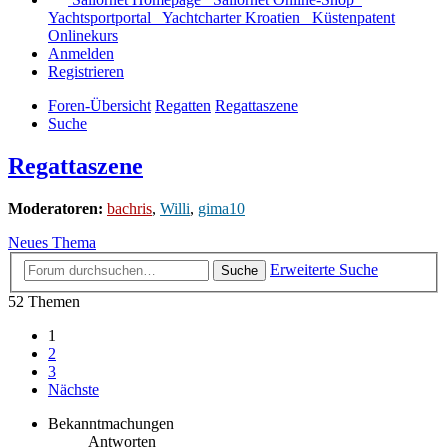
Yachtsportportal
Yachtcharter Kroatien
Küstenpatent
Onlinekurs
Anmelden
Registrieren
Foren-Übersicht
Regatten
Regattaszene
Suche
Regattaszene
Moderatoren:
bachris
,
Willi
,
gima10
Neues Thema
Erweiterte Suche
Suche
52 Themen
1
2
3
Nächste
Bekanntmachungen
Antworten