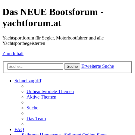
Das NEUE Bootsforum -
yachtforum.at
Yachtsportforum für Segler, Motorbootfahrer und alle
Yachtsportbegeisterten
Zum Inhalt
Erweiterte Suche
Suche
Schnellzugriff
Unbeantwortete Themen
Aktive Themen
Suche
Das Team
FAQ
Sailornet Homepage
Sailornet Online-Shop