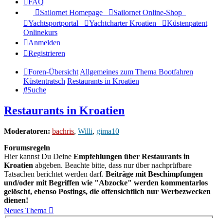
FAQ
Sailornet Homepage
Sailornet Online-Shop
Yachtsportportal
Yachtcharter Kroatien
Küstenpatent
Onlinekurs
Anmelden
Registrieren
Foren-Übersicht
Allgemeines zum Thema Bootfahren
Küstentratsch
Restaurants in Kroatien
Suche
Restaurants in Kroatien
Moderatoren:
bachris
,
Willi
,
gima10
Forumsregeln
Hier kannst Du Deine
Empfehlungen über Restaurants in
Kroatien
abgeben. Beachte bitte, dass nur über nachprüfbare
Tatsachen berichtet werden darf.
Beiträge mit Beschimpfungen
und/oder mit Begriffen wie "Abzocke" werden kommentarlos
gelöscht, ebenso Postings, die offensichtlich nur Werbezwecken
dienen!
Neues Thema