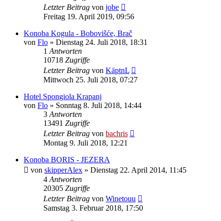
Letzter Beitrag
von
jobe
Freitag 19. April 2019, 09:56
Konoba Kogula - Bobovišće, Brač
von
Flo
» Dienstag 24. Juli 2018, 18:31
1
Antworten
10718
Zugriffe
Letzter Beitrag
von
KäptnL
Mittwoch 25. Juli 2018, 07:27
Hotel Spongiola Krapanj
von
Flo
» Sonntag 8. Juli 2018, 14:44
3
Antworten
13491
Zugriffe
Letzter Beitrag
von
bachris
Montag 9. Juli 2018, 12:21
Konoba BORIS - JEZERA
von
skipperAlex
» Dienstag 22. April 2014, 11:45
4
Antworten
20305
Zugriffe
Letzter Beitrag
von
Winetouu
Samstag 3. Februar 2018, 17:50