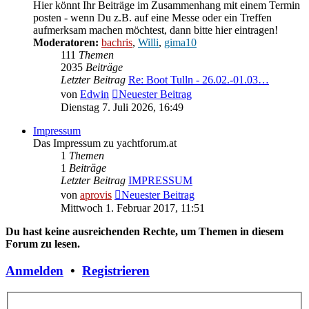
Hier könnt Ihr Beiträge im Zusammenhang mit einem Termin
posten - wenn Du z.B. auf eine Messe oder ein Treffen
aufmerksam machen möchtest, dann bitte hier eintragen!
Moderatoren:
bachris
,
Willi
,
gima10
111
Themen
2035
Beiträge
Letzter Beitrag
Re: Boot Tulln - 26.02.-01.03…
von
Edwin
Neuester Beitrag
Dienstag 7. Juli 2026, 16:49
Impressum
Das Impressum zu yachtforum.at
1
Themen
1
Beiträge
Letzter Beitrag
IMPRESSUM
von
aprovis
Neuester Beitrag
Mittwoch 1. Februar 2017, 11:51
Du hast keine ausreichenden Rechte, um Themen in diesem
Forum zu lesen.
Anmelden
•
Registrieren