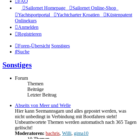
FAQ
Sailornet Homepage
Sailornet Online-Shop
Yachtsportportal
Yachtcharter Kroatien
Küstenpatent
Onlinekurs
Anmelden
Registrieren
Foren-Übersicht
Sonstiges
Suche
Sonstiges
Forum
Themen
Beiträge
Letzter Beitrag
Abseits von Meer und Welle
Hier kann Seemannsgarn und alles gepostet werden, was
nicht unbedingt in Verbindung mit Bootfahren steht!
Unbeantwortete Themen werden automatisch nach 365 Tagen
gelöscht!
Moderatoren:
bachris
,
Willi
,
gima10
10
Themen