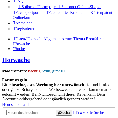
FAQ
Sailornet Homepage
Sailornet Online-Shop
Yachtsportportal
Yachtcharter Kroatien
Küstenpatent
Onlinekurs
Anmelden
Registrieren
Foren-Übersicht
Allgemeines zum Thema Bootfahren
Hörwache
Suche
Hörwache
Moderatoren:
bachris
,
Willi
,
gima10
Forumsregeln
Bitte beachte, dass Werbung hier unerwünscht ist
und Links
oder ganze Beträge, die nur Werbezwecken dienen, kommentarlos
gelöscht werden! Bei Nichtbeachtung dieser Regel kann Dein
Account vorübergehend oder gänzlich gesperrt werden!
Neues Thema
Erweiterte Suche
Suche