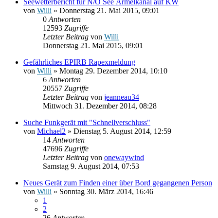
Seewetterbericht für N/O See Ärmelkanal auf KW
von
Willi
» Donnerstag 21. Mai 2015, 09:01
0
Antworten
12593
Zugriffe
Letzter Beitrag
von
Willi
Donnerstag 21. Mai 2015, 09:01
Gefährliches EPIRB Rapexmeldung
von
Willi
» Montag 29. Dezember 2014, 10:10
6
Antworten
20557
Zugriffe
Letzter Beitrag
von
jeanneau34
Mittwoch 31. Dezember 2014, 08:28
Suche Funkgerät mit "Schnellverschluss"
von
Michael2
» Dienstag 5. August 2014, 12:59
14
Antworten
47696
Zugriffe
Letzter Beitrag
von
onewaywind
Samstag 9. August 2014, 07:53
Neues Gerät zum Finden einer über Bord gegangenen Person
von
Willi
» Sonntag 30. März 2014, 16:46
1
2
26
Antworten