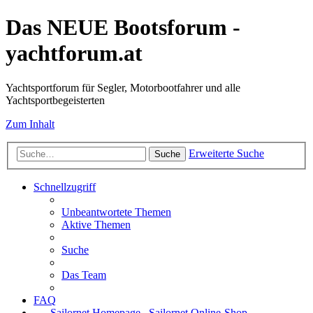
Das NEUE Bootsforum -
yachtforum.at
Yachtsportforum für Segler, Motorbootfahrer und alle
Yachtsportbegeisterten
Zum Inhalt
Erweiterte Suche
Suche
Schnellzugriff
Unbeantwortete Themen
Aktive Themen
Suche
Das Team
FAQ
Sailornet Homepage
Sailornet Online-Shop