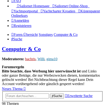
FAQ
Sailornet Homepage
Sailornet Online-Shop
Yachtsportportal
Yachtcharter Kroatien
Küstenpatent
Onlinekurs
Anmelden
Registrieren
Foren-Übersicht
Sonstiges
Computer & Co
Suche
Computer & Co
Moderatoren:
bachris
,
Willi
,
gima10
Forumsregeln
Bitte beachte, dass Werbung hier unerwünscht ist
und Links
oder ganze Beträge, die nur Werbezwecken dienen, kommentarlos
gelöscht werden! Bei Nichtbeachtung dieser Regel kann Dein
Account vorübergehend oder gänzlich gesperrt werden!
Neues Thema
Erweiterte Suche
Suche
98 Themen