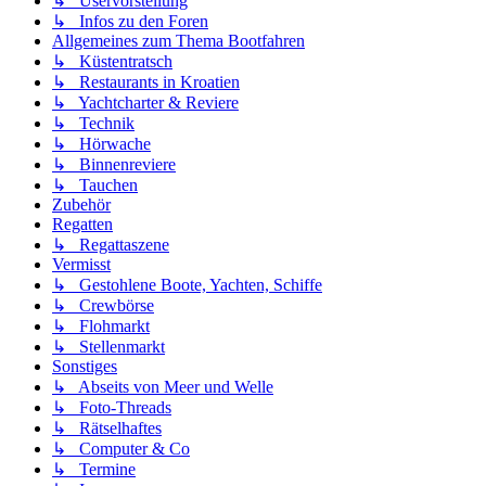
↳ Uservorstellung
↳ Infos zu den Foren
Allgemeines zum Thema Bootfahren
↳ Küstentratsch
↳ Restaurants in Kroatien
↳ Yachtcharter & Reviere
↳ Technik
↳ Hörwache
↳ Binnenreviere
↳ Tauchen
Zubehör
Regatten
↳ Regattaszene
Vermisst
↳ Gestohlene Boote, Yachten, Schiffe
↳ Crewbörse
↳ Flohmarkt
↳ Stellenmarkt
Sonstiges
↳ Abseits von Meer und Welle
↳ Foto-Threads
↳ Rätselhaftes
↳ Computer & Co
↳ Termine