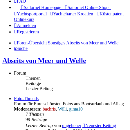
FAQ
Sailornet Homepage
Sailornet Online-Shop
Yachtsportportal
Yachtcharter Kroatien
Küstenpatent
Onlinekurs
Anmelden
Registrieren
Foren-Übersicht
Sonstiges
Abseits von Meer und Welle
Suche
Abseits von Meer und Welle
Forum
Themen
Beiträge
Letzter Beitrag
Foto-Threads
Forum für Eure schönsten Fotos aus Bootsurlaub und Alltag.
Moderatoren:
bachris
,
Willi
,
gima10
7
Themen
99
Beiträge
Letzter Beitrag
von
ungeheuer
Neuester Beitrag