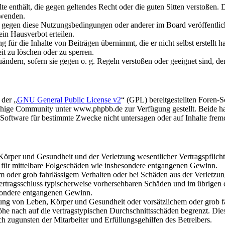
alte enthält, die gegen geltendes Recht oder die guten Sitten verstoßen. 
rwenden.
n gegen diese Nutzungsbedingungen oder anderer im Board veröffentli
in Hausverbot erteilen.
für die Inhalte von Beiträgen übernimmt, die er nicht selbst erstellt 
it zu löschen oder zu sperren.
uändern, sofern sie gegen o. g. Regeln verstoßen oder geeignet sind, 
 der „
GNU General Public License v2
“ (GPL) bereitgestellten Foren
hige Community unter www.phpbb.de zur Verfügung gestellt. Beide hab
oftware für bestimmte Zwecke nicht untersagen oder auf Inhalte frem
rper und Gesundheit und der Verletzung wesentlicher Vertragspflichten
ch für mittelbare Folgeschäden wie insbesondere entgangenen Gewinn.
em oder grob fahrlässigem Verhalten oder bei Schäden aus der Verletz
i Vertragsschluss typischerweise vorhersehbaren Schäden und im übrigen
besondere entgangenen Gewinn.
ng von Leben, Körper und Gesundheit oder vorsätzlichem oder grob fah
e nach auf die vertragstypischen Durchschnittsschäden begrenzt. Dies
h zugunsten der Mitarbeiter und Erfüllungsgehilfen des Betreibers.