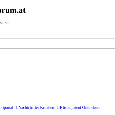
orum.at
sterten
rtportal
Yachtcharter Kroatien
Küstenpatent Onlinekurs