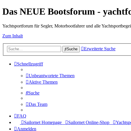
Das NEUE Bootsforum - yachtf
Yachtsportforum für Segler, Motorbootfahrer und alle Yachtsportbegei
Zum Inhalt
Erweiterte Suche
Suche
Schnellzugriff
Unbeantwortete Themen
Aktive Themen
Suche
Das Team
FAQ
Sailornet Homepage
Sailornet Online-Shop
Yachtspo
Anmelden