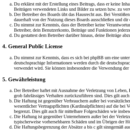
Du erklärst mit der Erstellung eines Beitrags, dass er keine Inh
Beiträgen verwendeten Links und Bilder zu setzen bzw. zu ve
Der Betreiber des Boards übt das Hausrecht aus. Bei Verstöße
dauerhaft von der Nutzung dieses Boards ausschließen und dir e
Du nimmst zur Kenntnis, dass der Betreiber keine Verantwortung 
Betreiber, dein Benutzerkonto, Beiträge und Funktionen jederze
Du gestattest dem Betreiber darüber hinaus, deine Beiträge abz
4. General Public License
Du nimmst zur Kenntnis, dass es sich bei phpBB um eine unter
deutschsprachige Informationen werden durch die deutschsprac
verwendet wird. Sie können insbesondere die Verwendung der S
5. Gewährleistung
Der Betreiber haftet mit Ausnahme der Verletzung von Leben, Kö
grob fahrlässiges Verhalten zurückzuführen sind. Dies gilt au
Die Haftung ist gegenüber Verbrauchern außer bei vorsätzlich
wesentlicher Vertragspflichten (Kardinalpflichten) auf die be
begrenzt. Dies gilt auch für mittelbare Folgeschäden wie ins
Die Haftung ist gegenüber Unternehmern außer bei der Verletzu
typischerweise vorhersehbaren Schäden und im Übrigen der Höh
Die Haftungsbegrenzung der Absätze a bis c gilt sinngemäß auc