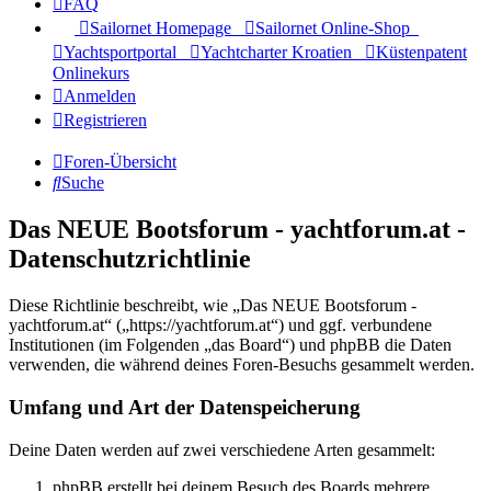
FAQ
Sailornet Homepage
Sailornet Online-Shop
Yachtsportportal
Yachtcharter Kroatien
Küstenpatent
Onlinekurs
Anmelden
Registrieren
Foren-Übersicht
Suche
Das NEUE Bootsforum - yachtforum.at -
Datenschutzrichtlinie
Diese Richtlinie beschreibt, wie „Das NEUE Bootsforum -
yachtforum.at“ („https://yachtforum.at“) und ggf. verbundene
Institutionen (im Folgenden „das Board“) und phpBB die Daten
verwenden, die während deines Foren-Besuchs gesammelt werden.
Umfang und Art der Datenspeicherung
Deine Daten werden auf zwei verschiedene Arten gesammelt:
phpBB erstellt bei deinem Besuch des Boards mehrere