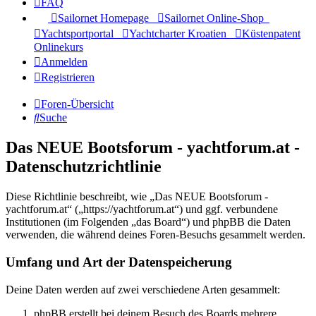
FAQ
Sailornet Homepage
Sailornet Online-Shop
Yachtsportportal
Yachtcharter Kroatien
Küstenpatent
Onlinekurs
Anmelden
Registrieren
Foren-Übersicht
Suche
Das NEUE Bootsforum - yachtforum.at -
Datenschutzrichtlinie
Diese Richtlinie beschreibt, wie „Das NEUE Bootsforum -
yachtforum.at“ („https://yachtforum.at“) und ggf. verbundene
Institutionen (im Folgenden „das Board“) und phpBB die Daten
verwenden, die während deines Foren-Besuchs gesammelt werden.
Umfang und Art der Datenspeicherung
Deine Daten werden auf zwei verschiedene Arten gesammelt:
phpBB erstellt bei deinem Besuch des Boards mehrere