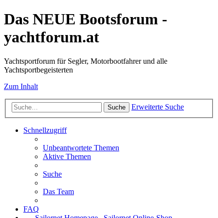
Das NEUE Bootsforum -
yachtforum.at
Yachtsportforum für Segler, Motorbootfahrer und alle
Yachtsportbegeisterten
Zum Inhalt
Erweiterte Suche
Suche
Schnellzugriff
Unbeantwortete Themen
Aktive Themen
Suche
Das Team
FAQ
Sailornet Homepage
Sailornet Online-Shop