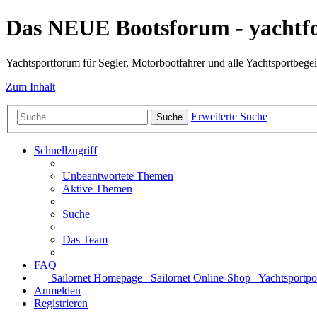
Das NEUE Bootsforum - yachtf
Yachtsportforum für Segler, Motorbootfahrer und alle Yachtsportbegei
Zum Inhalt
Erweiterte Suche
Suche
Schnellzugriff
Unbeantwortete Themen
Aktive Themen
Suche
Das Team
FAQ
Sailornet Homepage
Sailornet Online-Shop
Yachtsportpo
Anmelden
Registrieren