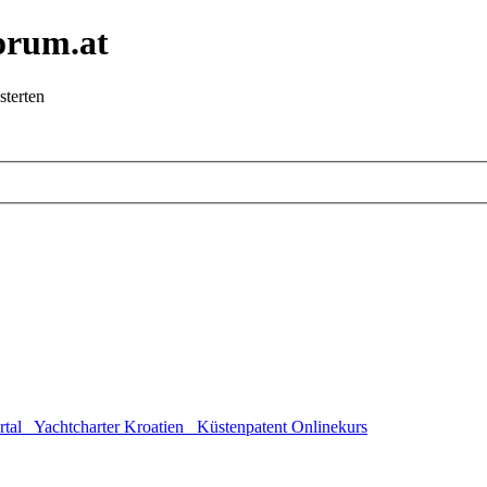
orum.at
sterten
rtal
Yachtcharter Kroatien
Küstenpatent Onlinekurs