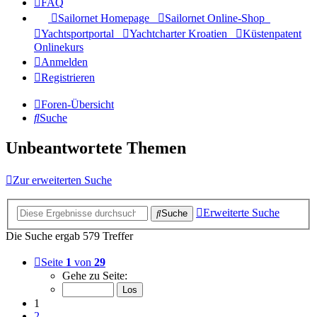
FAQ
Sailornet Homepage
Sailornet Online-Shop
Yachtsportportal
Yachtcharter Kroatien
Küstenpatent
Onlinekurs
Anmelden
Registrieren
Foren-Übersicht
Suche
Unbeantwortete Themen
Zur erweiterten Suche
Erweiterte Suche
Suche
Die Suche ergab 579 Treffer
Seite
1
von
29
Gehe zu Seite:
1
2