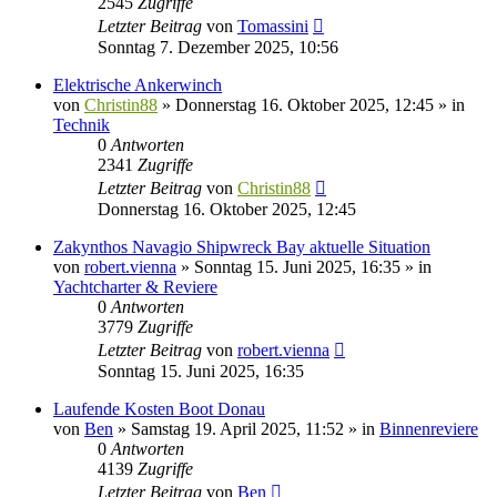
2545
Zugriffe
Letzter Beitrag
von
Tomassini
Sonntag 7. Dezember 2025, 10:56
Elektrische Ankerwinch
von
Christin88
» Donnerstag 16. Oktober 2025, 12:45 » in
Technik
0
Antworten
2341
Zugriffe
Letzter Beitrag
von
Christin88
Donnerstag 16. Oktober 2025, 12:45
Zakynthos Navagio Shipwreck Bay aktuelle Situation
von
robert.vienna
» Sonntag 15. Juni 2025, 16:35 » in
Yachtcharter & Reviere
0
Antworten
3779
Zugriffe
Letzter Beitrag
von
robert.vienna
Sonntag 15. Juni 2025, 16:35
Laufende Kosten Boot Donau
von
Ben
» Samstag 19. April 2025, 11:52 » in
Binnenreviere
0
Antworten
4139
Zugriffe
Letzter Beitrag
von
Ben