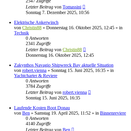
2547
Zugriffe
Letzter Beitrag
von
Tomassini
Sonntag 7. Dezember 2025, 10:56
Elektrische Ankerwinch
von
Christin88
» Donnerstag 16. Oktober 2025, 12:45 » in
Technik
0
Antworten
2341
Zugriffe
Letzter Beitrag
von
Christin88
Donnerstag 16. Oktober 2025, 12:45
Zakynthos Navagio Shipwreck Bay aktuelle Situation
von
robert.vienna
» Sonntag 15. Juni 2025, 16:35 » in
Yachtcharter & Reviere
0
Antworten
3784
Zugriffe
Letzter Beitrag
von
robert.vienna
Sonntag 15. Juni 2025, 16:35
Laufende Kosten Boot Donau
von
Ben
» Samstag 19. April 2025, 11:52 » in
Binnenreviere
0
Antworten
4140
Zugriffe
Letzter Beitrag
von
Ben