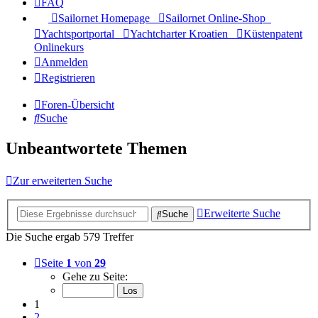
FAQ
Sailornet Homepage
Sailornet Online-Shop
Yachtsportportal
Yachtcharter Kroatien
Küstenpatent
Onlinekurs
Anmelden
Registrieren
Foren-Übersicht
Suche
Unbeantwortete Themen
Zur erweiterten Suche
Erweiterte Suche
Suche
Die Suche ergab 579 Treffer
Seite
1
von
29
Gehe zu Seite:
1
2