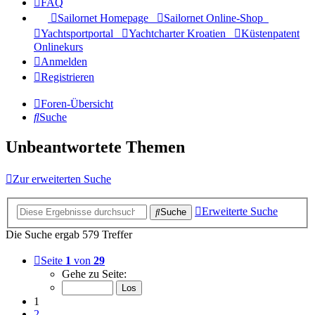
FAQ
Sailornet Homepage
Sailornet Online-Shop
Yachtsportportal
Yachtcharter Kroatien
Küstenpatent
Onlinekurs
Anmelden
Registrieren
Foren-Übersicht
Suche
Unbeantwortete Themen
Zur erweiterten Suche
Erweiterte Suche
Suche
Die Suche ergab 579 Treffer
Seite
1
von
29
Gehe zu Seite:
1
2