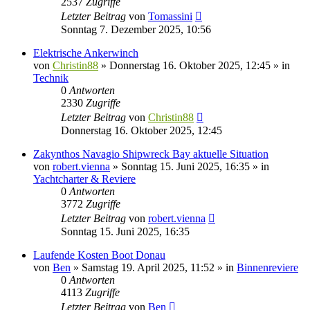
2537
Zugriffe
Letzter Beitrag
von
Tomassini
Sonntag 7. Dezember 2025, 10:56
Elektrische Ankerwinch
von
Christin88
» Donnerstag 16. Oktober 2025, 12:45 » in
Technik
0
Antworten
2330
Zugriffe
Letzter Beitrag
von
Christin88
Donnerstag 16. Oktober 2025, 12:45
Zakynthos Navagio Shipwreck Bay aktuelle Situation
von
robert.vienna
» Sonntag 15. Juni 2025, 16:35 » in
Yachtcharter & Reviere
0
Antworten
3772
Zugriffe
Letzter Beitrag
von
robert.vienna
Sonntag 15. Juni 2025, 16:35
Laufende Kosten Boot Donau
von
Ben
» Samstag 19. April 2025, 11:52 » in
Binnenreviere
0
Antworten
4113
Zugriffe
Letzter Beitrag
von
Ben