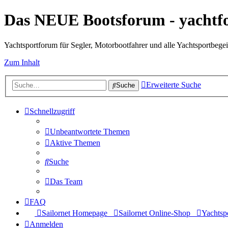
Das NEUE Bootsforum - yachtf
Yachtsportforum für Segler, Motorbootfahrer und alle Yachtsportbegei
Zum Inhalt
Erweiterte Suche
Suche
Schnellzugriff
Unbeantwortete Themen
Aktive Themen
Suche
Das Team
FAQ
Sailornet Homepage
Sailornet Online-Shop
Yachtspo
Anmelden