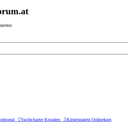
orum.at
sterten
rtportal
Yachtcharter Kroatien
Küstenpatent Onlinekurs