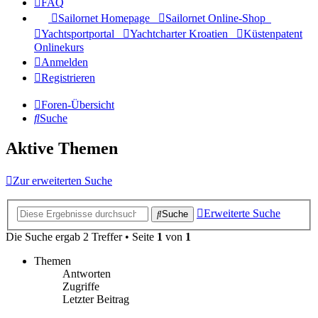
FAQ
Sailornet Homepage
Sailornet Online-Shop
Yachtsportportal
Yachtcharter Kroatien
Küstenpatent
Onlinekurs
Anmelden
Registrieren
Foren-Übersicht
Suche
Aktive Themen
Zur erweiterten Suche
Erweiterte Suche
Suche
Die Suche ergab 2 Treffer • Seite
1
von
1
Themen
Antworten
Zugriffe
Letzter Beitrag