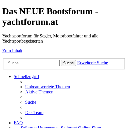
Das NEUE Bootsforum -
yachtforum.at
Yachtsportforum für Segler, Motorbootfahrer und alle
Yachtsportbegeisterten
Zum Inhalt
Erweiterte Suche
Suche
Schnellzugriff
Unbeantwortete Themen
Aktive Themen
Suche
Das Team
FAQ
Sailornet Homepage
Sailornet Online-Shop