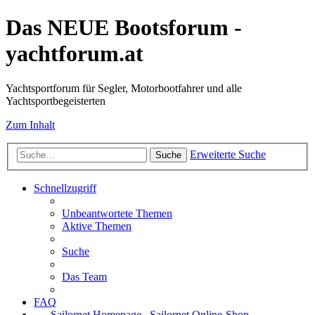
Das NEUE Bootsforum -
yachtforum.at
Yachtsportforum für Segler, Motorbootfahrer und alle
Yachtsportbegeisterten
Zum Inhalt
Erweiterte Suche
Suche
Schnellzugriff
Unbeantwortete Themen
Aktive Themen
Suche
Das Team
FAQ
Sailornet Homepage
Sailornet Online-Shop