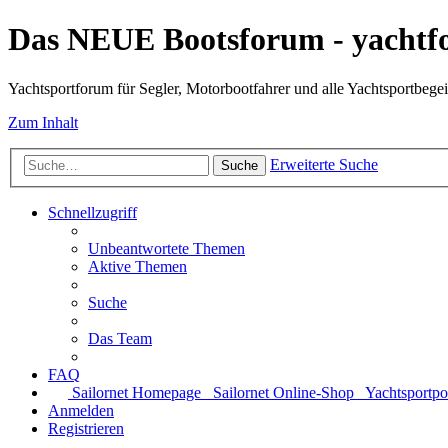
Das NEUE Bootsforum - yachtf
Yachtsportforum für Segler, Motorbootfahrer und alle Yachtsportbegei
Zum Inhalt
Erweiterte Suche
Suche
Schnellzugriff
Unbeantwortete Themen
Aktive Themen
Suche
Das Team
FAQ
Sailornet Homepage
Sailornet Online-Shop
Yachtsportpo
Anmelden
Registrieren