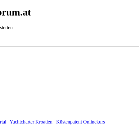
orum.at
sterten
rtal
Yachtcharter Kroatien
Küstenpatent Onlinekurs