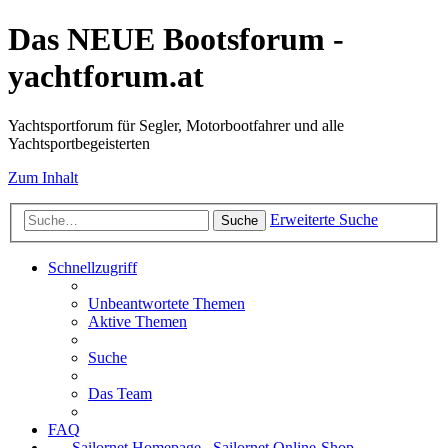
Das NEUE Bootsforum -
yachtforum.at
Yachtsportforum für Segler, Motorbootfahrer und alle
Yachtsportbegeisterten
Zum Inhalt
Erweiterte Suche
Suche
Schnellzugriff
Unbeantwortete Themen
Aktive Themen
Suche
Das Team
FAQ
Sailornet Homepage
Sailornet Online-Shop