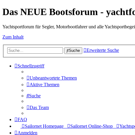
Das NEUE Bootsforum - yachtf
Yachtsportforum für Segler, Motorbootfahrer und alle Yachtsportbegei
Zum Inhalt
Erweiterte Suche
Suche
Schnellzugriff
Unbeantwortete Themen
Aktive Themen
Suche
Das Team
FAQ
Sailornet Homepage
Sailornet Online-Shop
Yachtspo
Anmelden