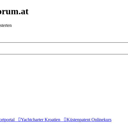
orum.at
sterten
rtportal
Yachtcharter Kroatien
Küstenpatent Onlinekurs