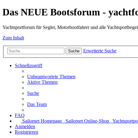
Das NEUE Bootsforum - yachtf
Yachtsportforum für Segler, Motorbootfahrer und alle Yachtsportbegei
Zum Inhalt
Erweiterte Suche
Suche
Schnellzugriff
Unbeantwortete Themen
Aktive Themen
Suche
Das Team
FAQ
Sailornet Homepage
Sailornet Online-Shop
Yachtsportpo
Anmelden
Registrieren