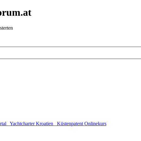
orum.at
sterten
rtal
Yachtcharter Kroatien
Küstenpatent Onlinekurs