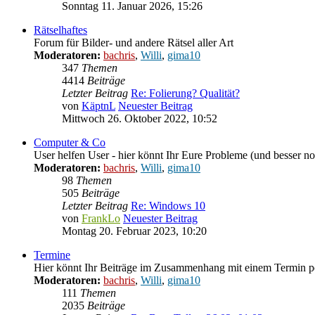
Sonntag 11. Januar 2026, 15:26
Rätselhaftes
Forum für Bilder- und andere Rätsel aller Art
Moderatoren:
bachris
,
Willi
,
gima10
347
Themen
4414
Beiträge
Letzter Beitrag
Re: Folierung? Qualität?
von
KäptnL
Neuester Beitrag
Mittwoch 26. Oktober 2022, 10:52
Computer & Co
User helfen User - hier könnt Ihr Eure Probleme (und besser 
Moderatoren:
bachris
,
Willi
,
gima10
98
Themen
505
Beiträge
Letzter Beitrag
Re: Windows 10
von
FrankLo
Neuester Beitrag
Montag 20. Februar 2023, 10:20
Termine
Hier könnt Ihr Beiträge im Zusammenhang mit einem Termin pos
Moderatoren:
bachris
,
Willi
,
gima10
111
Themen
2035
Beiträge