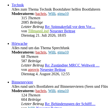
Technik
Alles zum Thema Technik Bootsfahrer helfen Bootfahrern
Moderatoren:
bachris
,
Willi
,
gima10
315
Themen
2085
Beiträge
Letzter Beitrag
Re: Spinnakerfall vor dem Vor…
von
TillmannLind
Neuester Beitrag
Dienstag 21. Juli 2026, 18:05
Hörwache
Alles rund um das Thema Sprechfunk
Moderatoren:
bachris
,
Willi
,
gima10
68
Themen
587
Beiträge
Letzter Beitrag
Re: Zuständige MRCC Weltweit …
von
aprovis
Neuester Beitrag
Dienstag 4. August 2026, 12:55
Binnenreviere
Alles rund um's Bootfahren auf Binnenrevieren (Seen und Flüs
Moderatoren:
bachris
,
Willi
,
gima10
124
Themen
604
Beiträge
Letzter Beitrag
Re: Behinderungen der Schifff…