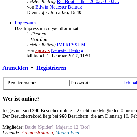
Letzter Beitrag
Re: Boot Tulln - 26.02.-01.03…
von
Edwin
Neuester Beitrag
Dienstag 7. Juli 2026, 16:49
Impressum
Das Impressum zu yachtforum.at
1
Themen
1
Beiträge
Letzter Beitrag
IMPRESSUM
von
aprovis
Neuester Beitrag
Mittwoch 1. Februar 2017, 11:51
Anmelden
•
Registrieren
Benutzername:
Passwort:
Ich ha
Wer ist online?
Insgesamt sind
290
Besucher online :: 2 sichtbare Mitglieder, 0 unsic
Der Besucherrekord liegt bei
960
Besuchern, die am Dienstag 10. Febr
Mitglieder:
Baidu [Spider]
,
Majestic-12 [Bot]
Legende:
Administratoren
,
Moderatoren