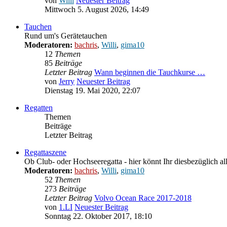
von
Willi
Neuester Beitrag
Mittwoch 5. August 2026, 14:49
Tauchen
Rund um's Gerätetauchen
Moderatoren:
bachris
,
Willi
,
gima10
12
Themen
85
Beiträge
Letzter Beitrag
Wann beginnen die Tauchkurse …
von
Jerry
Neuester Beitrag
Dienstag 19. Mai 2020, 22:07
Regatten
Themen
Beiträge
Letzter Beitrag
Regattaszene
Ob Club- oder Hochseeregatta - hier könnt Ihr diesbezüglich al
Moderatoren:
bachris
,
Willi
,
gima10
52
Themen
273
Beiträge
Letzter Beitrag
Volvo Ocean Race 2017-2018
von
1.LI
Neuester Beitrag
Sonntag 22. Oktober 2017, 18:10