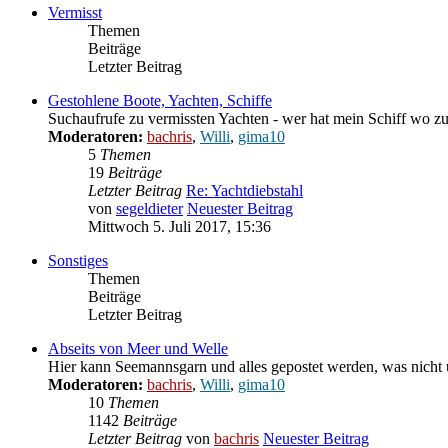
Vermisst
Themen
Beiträge
Letzter Beitrag
Gestohlene Boote, Yachten, Schiffe
Suchaufrufe zu vermissten Yachten - wer hat mein Schiff wo zu
Moderatoren:
bachris
,
Willi
,
gima10
5
Themen
19
Beiträge
Letzter Beitrag
Re: Yachtdiebstahl
von
segeldieter
Neuester Beitrag
Mittwoch 5. Juli 2017, 15:36
Sonstiges
Themen
Beiträge
Letzter Beitrag
Abseits von Meer und Welle
Hier kann Seemannsgarn und alles gepostet werden, was nicht
Moderatoren:
bachris
,
Willi
,
gima10
10
Themen
1142
Beiträge
Letzter Beitrag
von
bachris
Neuester Beitrag