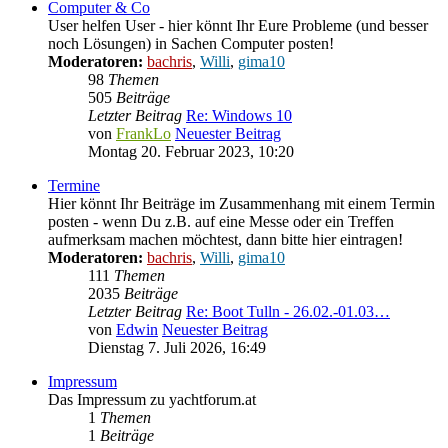
Computer & Co
User helfen User - hier könnt Ihr Eure Probleme (und besser
noch Lösungen) in Sachen Computer posten!
Moderatoren:
bachris
,
Willi
,
gima10
98
Themen
505
Beiträge
Letzter Beitrag
Re: Windows 10
von
FrankLo
Neuester Beitrag
Montag 20. Februar 2023, 10:20
Termine
Hier könnt Ihr Beiträge im Zusammenhang mit einem Termin
posten - wenn Du z.B. auf eine Messe oder ein Treffen
aufmerksam machen möchtest, dann bitte hier eintragen!
Moderatoren:
bachris
,
Willi
,
gima10
111
Themen
2035
Beiträge
Letzter Beitrag
Re: Boot Tulln - 26.02.-01.03…
von
Edwin
Neuester Beitrag
Dienstag 7. Juli 2026, 16:49
Impressum
Das Impressum zu yachtforum.at
1
Themen
1
Beiträge