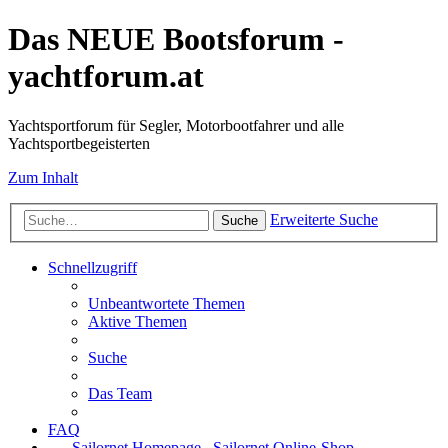
Das NEUE Bootsforum -
yachtforum.at
Yachtsportforum für Segler, Motorbootfahrer und alle
Yachtsportbegeisterten
Zum Inhalt
Erweiterte Suche
Suche
Schnellzugriff
Unbeantwortete Themen
Aktive Themen
Suche
Das Team
FAQ
Sailornet Homepage
Sailornet Online-Shop