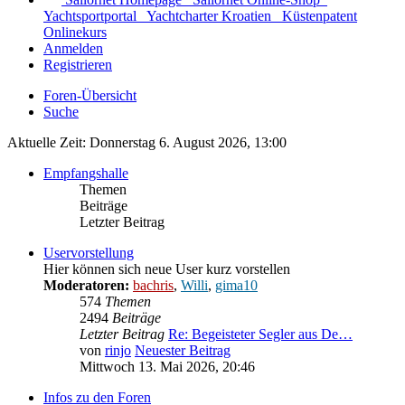
Yachtsportportal
Yachtcharter Kroatien
Küstenpatent
Onlinekurs
Anmelden
Registrieren
Foren-Übersicht
Suche
Aktuelle Zeit: Donnerstag 6. August 2026, 13:00
Empfangshalle
Themen
Beiträge
Letzter Beitrag
Uservorstellung
Hier können sich neue User kurz vorstellen
Moderatoren:
bachris
,
Willi
,
gima10
574
Themen
2494
Beiträge
Letzter Beitrag
Re: Begeisteter Segler aus De…
von
rinjo
Neuester Beitrag
Mittwoch 13. Mai 2026, 20:46
Infos zu den Foren