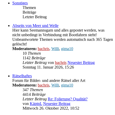
Sonstiges
Themen
Beiträge
Letzter Beitrag
Abseits von Meer und Welle
Hier kann Seemannsgarn und alles gepostet werden, was
nicht unbedingt in Verbindung mit Bootfahren steht!
Unbeantwortete Themen werden automatisch nach 365 Tagen
gelöscht!
Moderatoren:
bachris
,
Willi
,
gima10
10
Themen
1142
Beiträge
Letzter Beitrag
von
bachris
Neuester Beitrag
Sonntag 11. Januar 2026, 15:26
Rätselhaftes
Forum für Bilder- und andere Rätsel aller Art
Moderatoren:
bachris
,
Willi
,
gima10
347
Themen
4414
Beiträge
Letzter Beitrag
Re: Folierung? Qualität?
von
KäptnL
Neuester Beitrag
Mittwoch 26. Oktober 2022, 10:52