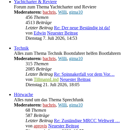
Yachtcharter & Reviere
Forum zum Thema Yachtcharter und Reviere
Moderatoren:
bachris
,
Willi
,
gima10
456
Themen
4513
Beiträge
Letzter Beitrag
Re: Der neue Beständig ist da!
von
Edwin
Neuester Beitrag
Dienstag 7. Juli 2026, 14:53
Technik
Alles zum Thema Technik Bootsfahrer helfen Bootfahrern
Moderatoren:
bachris
,
Willi
,
gima10
315
Themen
2085
Beiträge
Letzter Beitrag
Re: Spinnakerfall vor dem Vor…
von
TillmannLind
Neuester Beitrag
Dienstag 21. Juli 2026, 18:05
Hörwache
Alles rund um das Thema Sprechfunk
Moderatoren:
bachris
,
Willi
,
gima10
68
Themen
587
Beiträge
Letzter Beitrag
Re: Zuständige MRCC Weltweit …
von
aprovis
Neuester Beitrag