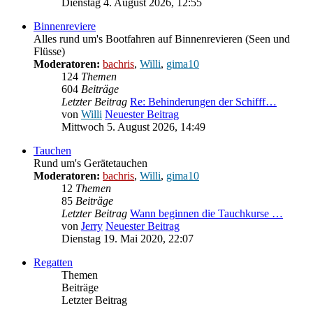
Dienstag 4. August 2026, 12:55
Binnenreviere
Alles rund um's Bootfahren auf Binnenrevieren (Seen und
Flüsse)
Moderatoren:
bachris
,
Willi
,
gima10
124
Themen
604
Beiträge
Letzter Beitrag
Re: Behinderungen der Schifff…
von
Willi
Neuester Beitrag
Mittwoch 5. August 2026, 14:49
Tauchen
Rund um's Gerätetauchen
Moderatoren:
bachris
,
Willi
,
gima10
12
Themen
85
Beiträge
Letzter Beitrag
Wann beginnen die Tauchkurse …
von
Jerry
Neuester Beitrag
Dienstag 19. Mai 2020, 22:07
Regatten
Themen
Beiträge
Letzter Beitrag