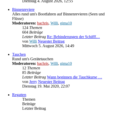
Dienstag 4. August 2026, 12:55
Binnenreviere
Alles rund um's Bootfahren auf Binnenrevieren (Seen und
Flüsse)
Moderatoren:
bachris
,
Willi
,
gima10
124
Themen
604
Beiträge
Letzter Beitrag
Re: Behinderungen der Schifff…
von
Willi
Neuester Beitrag
Mittwoch 5. August 2026, 14:49
Tauchen
Rund um's Gerätetauchen
Moderatoren:
bachris
,
Willi
,
gima10
12
Themen
85
Beiträge
Letzter Beitrag
Wann beginnen die Tauchkurse …
von
Jerry
Neuester Beitrag
Dienstag 19. Mai 2020, 22:07
Regatten
Themen
Beiträge
Letzter Beitrag