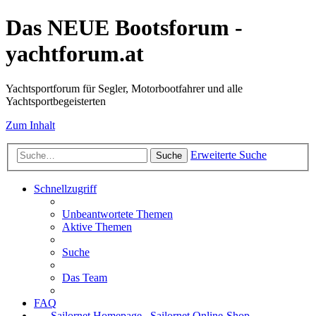
Das NEUE Bootsforum -
yachtforum.at
Yachtsportforum für Segler, Motorbootfahrer und alle
Yachtsportbegeisterten
Zum Inhalt
Erweiterte Suche
Suche
Schnellzugriff
Unbeantwortete Themen
Aktive Themen
Suche
Das Team
FAQ
Sailornet Homepage
Sailornet Online-Shop