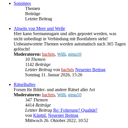
Sonstiges
Themen
Beiträge
Letzter Beitrag
Abseits von Meer und Welle
Hier kann Seemannsgarn und alles gepostet werden, was
nicht unbedingt in Verbindung mit Bootfahren steht!
Unbeantwortete Themen werden automatisch nach 365 Tagen
gelöscht!
Moderatoren:
bachris
,
Willi
,
gima10
10
Themen
1142
Beiträge
Letzter Beitrag
von
bachris
Neuester Beitrag
Sonntag 11. Januar 2026, 15:26
Rätselhaftes
Forum für Bilder- und andere Rätsel aller Art
Moderatoren:
bachris
,
Willi
,
gima10
347
Themen
4414
Beiträge
Letzter Beitrag
Re: Folierung? Qualität?
von
KäptnL
Neuester Beitrag
Mittwoch 26. Oktober 2022, 10:52