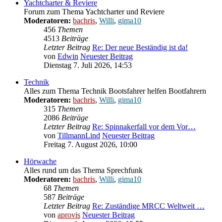
Yachtcharter & Reviere
Forum zum Thema Yachtcharter und Reviere
Moderatoren:
bachris
,
Willi
,
gima10
456
Themen
4513
Beiträge
Letzter Beitrag
Re: Der neue Beständig ist da!
von
Edwin
Neuester Beitrag
Dienstag 7. Juli 2026, 14:53
Technik
Alles zum Thema Technik Bootsfahrer helfen Bootfahrern
Moderatoren:
bachris
,
Willi
,
gima10
315
Themen
2086
Beiträge
Letzter Beitrag
Re: Spinnakerfall vor dem Vor…
von
TillmannLind
Neuester Beitrag
Freitag 7. August 2026, 10:00
Hörwache
Alles rund um das Thema Sprechfunk
Moderatoren:
bachris
,
Willi
,
gima10
68
Themen
587
Beiträge
Letzter Beitrag
Re: Zuständige MRCC Weltweit …
von
aprovis
Neuester Beitrag