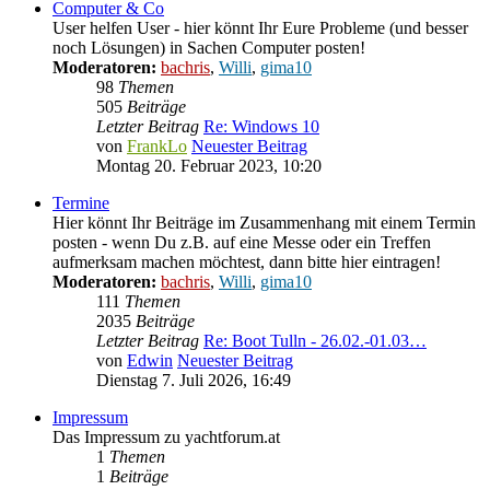
Computer & Co
User helfen User - hier könnt Ihr Eure Probleme (und besser
noch Lösungen) in Sachen Computer posten!
Moderatoren:
bachris
,
Willi
,
gima10
98
Themen
505
Beiträge
Letzter Beitrag
Re: Windows 10
von
FrankLo
Neuester Beitrag
Montag 20. Februar 2023, 10:20
Termine
Hier könnt Ihr Beiträge im Zusammenhang mit einem Termin
posten - wenn Du z.B. auf eine Messe oder ein Treffen
aufmerksam machen möchtest, dann bitte hier eintragen!
Moderatoren:
bachris
,
Willi
,
gima10
111
Themen
2035
Beiträge
Letzter Beitrag
Re: Boot Tulln - 26.02.-01.03…
von
Edwin
Neuester Beitrag
Dienstag 7. Juli 2026, 16:49
Impressum
Das Impressum zu yachtforum.at
1
Themen
1
Beiträge