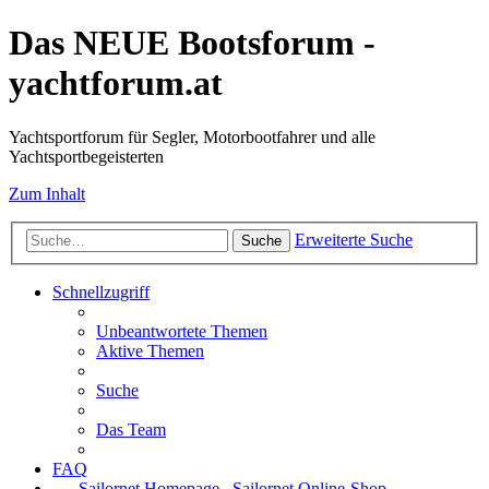
Das NEUE Bootsforum -
yachtforum.at
Yachtsportforum für Segler, Motorbootfahrer und alle
Yachtsportbegeisterten
Zum Inhalt
Erweiterte Suche
Suche
Schnellzugriff
Unbeantwortete Themen
Aktive Themen
Suche
Das Team
FAQ
Sailornet Homepage
Sailornet Online-Shop