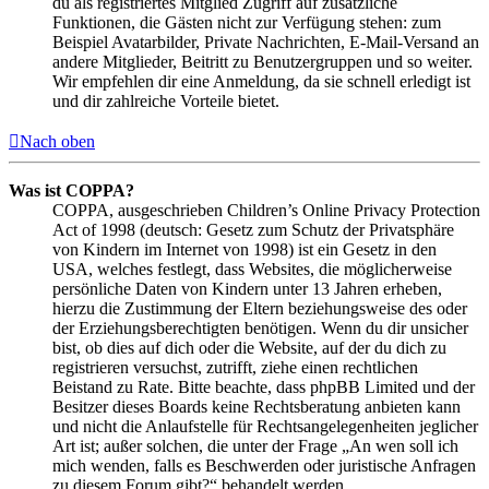
du als registriertes Mitglied Zugriff auf zusätzliche
Funktionen, die Gästen nicht zur Verfügung stehen: zum
Beispiel Avatarbilder, Private Nachrichten, E-Mail-Versand an
andere Mitglieder, Beitritt zu Benutzergruppen und so weiter.
Wir empfehlen dir eine Anmeldung, da sie schnell erledigt ist
und dir zahlreiche Vorteile bietet.
Nach oben
Was ist COPPA?
COPPA, ausgeschrieben Children’s Online Privacy Protection
Act of 1998 (deutsch: Gesetz zum Schutz der Privatsphäre
von Kindern im Internet von 1998) ist ein Gesetz in den
USA, welches festlegt, dass Websites, die möglicherweise
persönliche Daten von Kindern unter 13 Jahren erheben,
hierzu die Zustimmung der Eltern beziehungsweise des oder
der Erziehungsberechtigten benötigen. Wenn du dir unsicher
bist, ob dies auf dich oder die Website, auf der du dich zu
registrieren versuchst, zutrifft, ziehe einen rechtlichen
Beistand zu Rate. Bitte beachte, dass phpBB Limited und der
Besitzer dieses Boards keine Rechtsberatung anbieten kann
und nicht die Anlaufstelle für Rechtsangelegenheiten jeglicher
Art ist; außer solchen, die unter der Frage „An wen soll ich
mich wenden, falls es Beschwerden oder juristische Anfragen
zu diesem Forum gibt?“ behandelt werden.