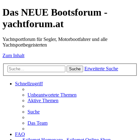
Das NEUE Bootsforum -
yachtforum.at
Yachtsportforum für Segler, Motorbootfahrer und alle
Yachtsportbegeisterten
Zum Inhalt
Erweiterte Suche
Suche
Schnellzugriff
Unbeantwortete Themen
Aktive Themen
Suche
Das Team
FAQ
Sailornet Homepage
Sailornet Online-Shop