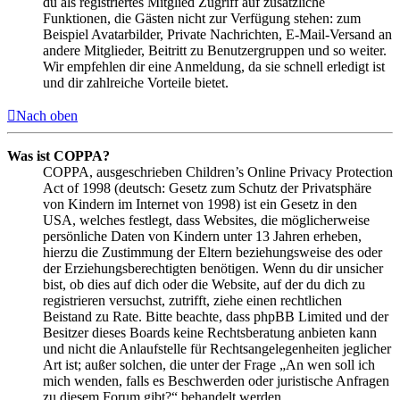
du als registriertes Mitglied Zugriff auf zusätzliche
Funktionen, die Gästen nicht zur Verfügung stehen: zum
Beispiel Avatarbilder, Private Nachrichten, E-Mail-Versand an
andere Mitglieder, Beitritt zu Benutzergruppen und so weiter.
Wir empfehlen dir eine Anmeldung, da sie schnell erledigt ist
und dir zahlreiche Vorteile bietet.
Nach oben
Was ist COPPA?
COPPA, ausgeschrieben Children’s Online Privacy Protection
Act of 1998 (deutsch: Gesetz zum Schutz der Privatsphäre
von Kindern im Internet von 1998) ist ein Gesetz in den
USA, welches festlegt, dass Websites, die möglicherweise
persönliche Daten von Kindern unter 13 Jahren erheben,
hierzu die Zustimmung der Eltern beziehungsweise des oder
der Erziehungsberechtigten benötigen. Wenn du dir unsicher
bist, ob dies auf dich oder die Website, auf der du dich zu
registrieren versuchst, zutrifft, ziehe einen rechtlichen
Beistand zu Rate. Bitte beachte, dass phpBB Limited und der
Besitzer dieses Boards keine Rechtsberatung anbieten kann
und nicht die Anlaufstelle für Rechtsangelegenheiten jeglicher
Art ist; außer solchen, die unter der Frage „An wen soll ich
mich wenden, falls es Beschwerden oder juristische Anfragen
zu diesem Forum gibt?“ behandelt werden.